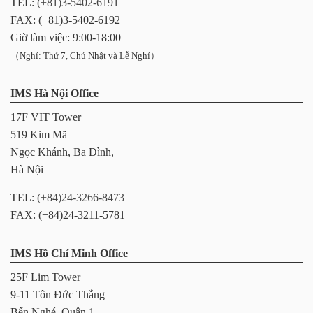
TEL:
(+81)3-5402-6191
FAX: (+81)3-5402-6192
Giờ làm việc: 9:00-18:00
（Nghỉ: Thứ 7, Chủ Nhật và Lễ Nghỉ）
IMS Hà Nội Office
17F VIT Tower
519 Kim Mã
Ngọc Khánh, Ba Đình,
Hà Nội
TEL:
(+84)24-3266-8473
FAX: (+84)24-3211-5781
IMS Hồ Chí Minh Office
25F Lim Tower
9-11 Tôn Đức Thắng
Bến Nghé, Quận 1