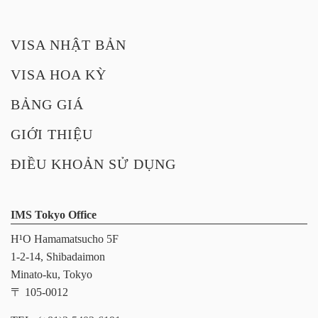
の
ペ
VISA NHẬT BẢN
ー
VISA HOA KỲ
ジ
BẢNG GIÁ
送
GIỚI THIỆU
り
ĐIỀU KHOẢN SỬ DỤNG
IMS Tokyo Office
H¹O Hamamatsucho 5F
1-2-14, Shibadaimon
Minato-ku, Tokyo
〒 105-0012