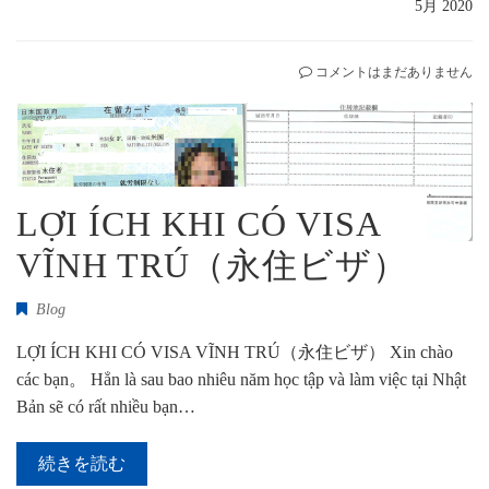
5月 2020
コメントはまだありません
LỢI ÍCH KHI CÓ VISA
VĨNH TRÚ（永住ビザ）
Blog
LỢI ÍCH KHI CÓ VISA VĨNH TRÚ（永住ビザ） Xin chào
các bạn。 Hẳn là sau bao nhiêu năm học tập và làm việc tại Nhật
Bản sẽ có rất nhiều bạn…
続きを読む